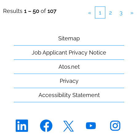
Results
1 – 50
of
107
«
1
2
3
»
Sitemap
Job Applicant Privacy Notice
Atos.net
Privacy
Accessibility Statement
O
O
O
O
O
p
p
p
p
p
e
e
e
e
e
n
n
n
n