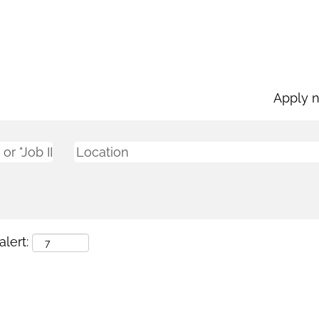
Apply 
lert: