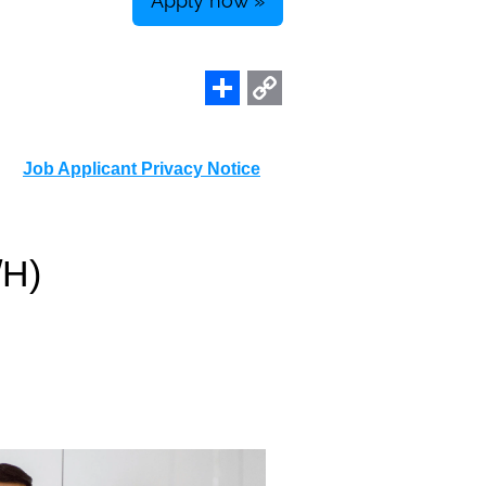
Apply now »
Share
Copy
Link
Job Applicant Privacy Notice
/H)