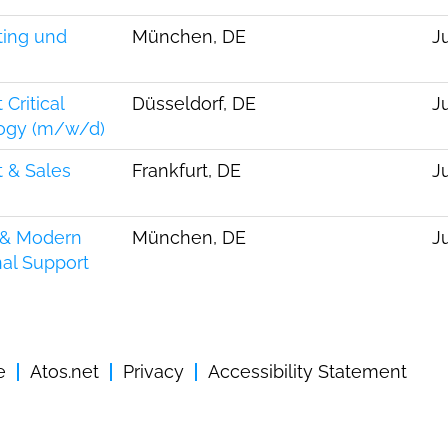
ting und
München, DE
J
Critical
Düsseldorf, DE
Ju
logy (m/w/d)
 & Sales
Frankfurt, DE
J
 & Modern
München, DE
J
nal Support
e
Atos.net
Privacy
Accessibility Statement