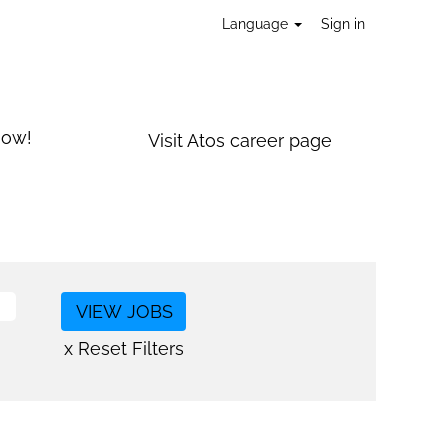
Language
Sign in
now!
Visit Atos career page
x Reset Filters