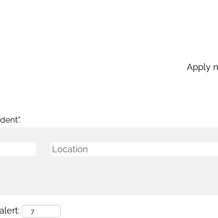
Apply 
current
age)
dent".
lert: