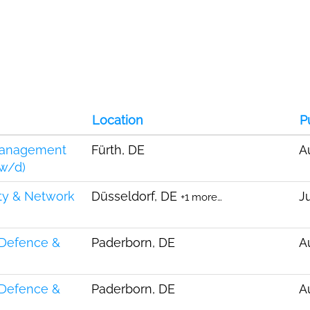
Location
P
Management
Fürth, DE
A
/w/d)
ty & Network
Düsseldorf, DE
Ju
+1 more…
 Defence &
Paderborn, DE
A
 Defence &
Paderborn, DE
A