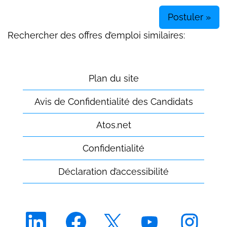
Postuler »
Rechercher des offres d’emploi similaires:
Plan du site
Avis de Confidentialité des Candidats
Atos.net
Confidentialité
Déclaration d’accessibilité
S
S
S
S
S
’
’
’
’
’